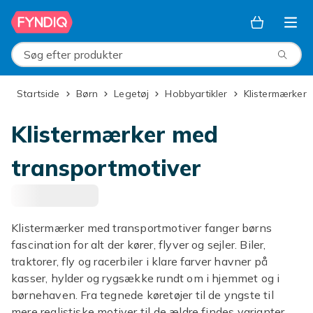
Spring til hovedindhold
Søg efter produkter
Startside
Børn
Legetøj
Hobbyartikler
Klistermærker
Klistermærker med
transportmotiver
Klistermærker med transportmotiver fanger børns
fascination for alt der kører, flyver og sejler. Biler,
traktorer, fly og racerbiler i klare farver havner på
kasser, hylder og rygsække rundt om i hjemmet og i
børnehaven. Fra tegnede køretøjer til de yngste til
mere realistiske motiver til de ældre findes varianter