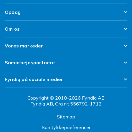
Spor min pakke
Tilfredshedsgaranti
Opdag
Levering
Kundeanmeldelser
Top 100 fund
Fortryd & returner her
Om os
Politik & Vilkår
Design dit eget tøj
Betaling
Klimaarbejde
Brukt/ Refurbished
Vores markeder
Design dit eget mobilcover
Kundeservice
Job hos Fyndiq
Tillbagekaldelser
Fyndiq Sverige
Samarbejdspartnere
Tilgængelighed
Fyndiq Finland
Partner Help Center
Transparensrapport
Fyndiq på sociale medier
Fyndiq Norge
Regler og kvalitet
CDON Danmark
Copyright © 2010-2026 Fyndiq AB
Fyndiq AB, Org.nr: 556792-1712
CDON Sverige
Sitemap
CDON Finland
Samtykkepræferencer
CDON Norge