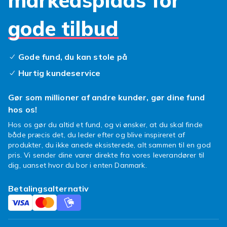
markedsplads for
I Norden – særligt i Sverige og Finland – er
pindehestesport vokset til et egentligt
gode tilbud
sportskoncept. Børn konkurrerer i
forhindringsbaner, dressur og longering med
deres pindeheste, på samme måde som i rigtig
Gode fund, du kan stole på
ridsport. Sporten har egne trænignsmetoder,
Hurtig kundeservice
bedømmelseskriterier og turneringer.
Pindehestleg stimulerer kreativitet,
Gør som millioner af andre kunder, gør dine fund
koordination og kroppsfornemmelse. Den er
hos os!
desuden fremragende fysisk aktivitet, da
Hos os gør du altid et fund, og vi ønsker, at du skal finde
barnet løber og hopper med pindehesten.
både præcis det, du leder efter og blive inspireret af
Kombinér gerne med
udendørslegetøj til børn
produkter, du ikke anede eksisterede, alt sammen til en god
for en fuld aktiv udedag med masser af
pris. Vi sender dine varer direkte fra vores leverandører til
dig, uanset hvor du bor i enten Danmark.
bevægelse.
Pindeheste er populære gaver til børn, der er
Betalingsalternativ
interesserede i heste og dyr. Vælg en
pindehest, der er alderstilpasset og har blød,
holdbar konstruktion uden skarpe dele.