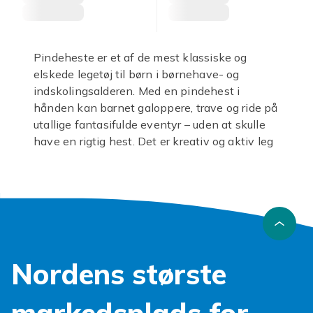
Pindeheste er et af de mest klassiske og
elskede legetøj til børn i børnehave- og
indskolingsalderen. Med en pindehest i
hånden kan barnet galoppere, trave og ride på
utallige fantasifulde eventyr – uden at skulle
have en rigtig hest. Det er kreativ og aktiv leg
på barnets egne præmisser.
Moderne pindeheste fås i mange varianter. De
traditionelle pindeheste med et trækæde på
en enkel pind er klassikeren, men mere
populære i dag er pindeheste med blødt
plyshhoved, realistiske detaljer og lyd- og
Nordens største
vibrationsfunktioner, der imiterer hestetrav.
Nogle modeller har hjul undertil for nemmere
bevægelse.