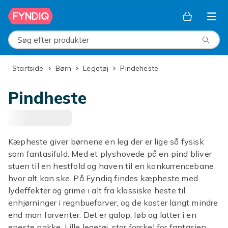
Spring til hovedindhold
Søg efter produkter
Startside
Børn
Legetøj
Pindeheste
Pindheste
Kæpheste giver børnene en leg der er lige så fysisk
som fantasifuld. Med et plyshovede på en pind bliver
stuen til en hestfold og haven til en konkurrencebane
hvor alt kan ske. På Fyndiq findes kæpheste med
lydeffekter og grime i alt fra klassiske heste til
enhjørninger i regnbuefarver, og de koster langt mindre
end man forventer. Det er galop, løb og latter i en
eneste pakke. Lille legetøj, stor forskel for fantasien.