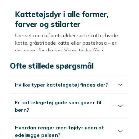
Kattetøjsdyr i alle former,
farver og stilarter
Uanset om du foretrækker sorte katte, hvide
katte, gråstribede katte eller pastelrosa – er
der noget for dig her. Vores tøjdyr fås i
siddende, liggende og sovende stillinger.
Ofte stillede spørgsmål
Nogle er små og søde, perfekte at have med
rundt, mens andre er større og fungerer som
puder, kælekammerater eller pynt på sofaen.
Hvilke typer kattelegetøj findes der?
Du finder også kawaii-inspirerede katte,
kattehoveder med udtryk og populære meme-
katte til dem, der ønsker noget med humor.
Er kattelegetøj gode som gaver til
børn?
Kattetøjsdyr – til både leg,
hygge og pynt
Hvordan rengør man tøjdyr uden at
ødelægge pelsen?
For børn er et kattetøjsdyr ofte en sikker ven