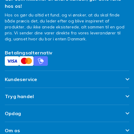
kattebamser
hos os!
Hos os gør du altid et fund, og vi ønsker, at du skal finde
Hos Fyndiq kan du finde kattebamser i alle
både præcis det, du leder efter og blive inspireret af
størrelser. Små katte til at hænge i tasken eller
produkter, du ikke anede eksisterede, alt sammen til en god
samle på - og store, bløde katte, der fylder
pris. Vi sender dine varer direkte fra vores leverandører til
hele sengen. Nogle modeller er lange som
dig, uanset hvor du bor i enten Danmark.
kropspuder og fungerer perfekt til at putte
Betalingsalternativ
med foran en film eller bruge som nakkestøtte.
Jo større, jo hyggeligere!
Køb kattebamser hos os
Kundeservice
Som altid hos Fyndiq finder du spotpriser.
Vores mest populære kattebamser sælges
Ofte stillede spørgsmål
Tryg handel
hurtigt - især dem med trendy udtryk, limited
Spor min pakke
edition-farver eller ekstra blødt. Så skynd dig
Tilfredshedsgaranti
og snup din favorit, før en anden miaver løs
Opdag
Levering
med den. Der er noget for enhver katteelsker
Kundeanmeldelser
her – og altid til en pris, der gør det nemt at
Top 100 fund
Fortryd & returner her
Om os