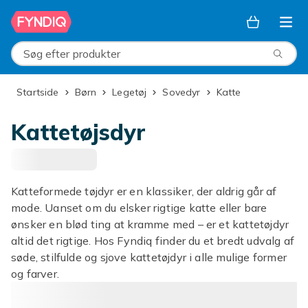
Spring til hovedindhold
Søg efter produkter
Startside
Børn
Legetøj
Sovedyr
Katte
Kattetøjsdyr
Katteformede tøjdyr er en klassiker, der aldrig går af
mode. Uanset om du elsker rigtige katte eller bare
ønsker en blød ting at kramme med – er et kattetøjdyr
altid det rigtige. Hos Fyndiq finder du et bredt udvalg af
søde, stilfulde og sjove kattetøjdyr i alle mulige former
og farver.