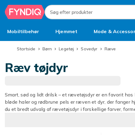
Spring til hovedindhold
Søg efter produkter
Mobiltilbehør
Hjemmet
Mode & Accessor
Brugt
Startside
Børn
Legetøj
Sovedyr
Ræve
Ræv tøjdyr
Smart, sød og lidt drilsk – et rævetøjsdyr er en favorit ho
bløde haler og rødbrune pels er ræven et dyr, der fanger 
du et bredt udvalg af rævetøjsdyr i forskellige farver, former