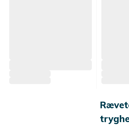
Rævet
trygh