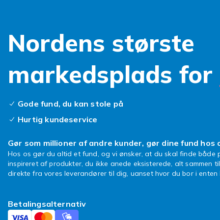
Leder du efte
perfekt valg.
betænksom gav
Nordens største
dyr eller bar
Rævetø
markedsplads for
og stø
Gode fund, du kan stole på
Hos Fyndiq fi
Hurtig kundeservice
pastelfarver.
lege med, ell
Gør som millioner af andre kunder, gør dine fund hos 
broderede det
Hos os gør du altid et fund, og vi ønsker, at du skal finde både p
inspireret af produkter, du ikke anede eksisterede, alt sammen ti
Ekstra
direkte fra vores leverandører til dig, uanset hvor du bor i ente
Flere af vore
Betalingsalternativ
syede detalje
passe til båd