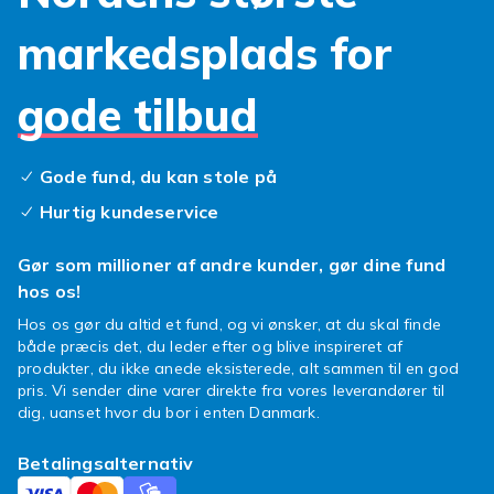
Fodmassageprodukter i vores sortiment
markedsplads for
omfatter alt fra elektriske
fodmassageapparater til fodplejesæt med
rulleperler og varmefunktion. Disse produkter
gode tilbud
kan lindre smerter, reducere stress og fremme
blodcirkulationen i dine fødder, så du kan føle
dig som ny igen. Uanset om du foretrækker en
Gode fund, du kan stole på
dybdegående massage eller en mere skånsom
Hurtig kundeservice
behandling, finder du noget, der passer til dig.
Gør som millioner af andre kunder, gør dine fund
Udforsk vores brede udvalg af
hos os!
fodmassageprodukter, og find den perfekte
løsning til dine behov. Uanset om du er en
Hos os gør du altid et fund, og vi ønsker, at du skal finde
entusiastisk atlet eller bare en person, der
både præcis det, du leder efter og blive inspireret af
produkter, du ikke anede eksisterede, alt sammen til en god
bruger meget tid på fødderne, vil du opdage de
pris. Vi sender dine varer direkte fra vores leverandører til
produkter, der gør forskellen. Find et godt køb
dig, uanset hvor du bor i enten Danmark.
og forkæl dig selv med en vidunderlig
fodmassage - shop her i dag og få et øjeblik
Betalingsalternativ
med himmelsk afslapning!