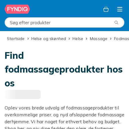
Spring til hovedindhold
Søg efter produkter
Startside
Helse og skønhed
Helse
Massage
Fodma
Find
fodmassageprodukter hos
os
Oplev vores brede udvalg af fodmassageprodukter til
overkommelige priser, og nyd afslappende fodmassage
derhjemme. Vi har noget for ethvert behov og budget.
Shop her, og giv dine fødder den pleje, de fortjener.