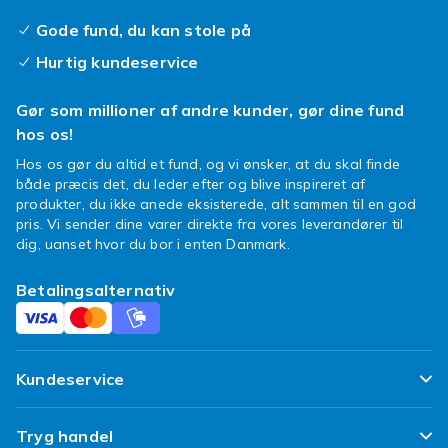
Se också
neglelak
,
startsæt
og
gellak
for flere
Gode fund, du kan stole på
alternativer.
Hurtig kundeservice
Negle er en vigtig del af dit personlige udtryk
og en essentiel del af din daglige hygiejne og
Gør som millioner af andre kunder, gør dine fund
pleje. At have smukke, veltrimmede negle
hos os!
kræver de rigtige produkter og den rigtige
teknik. Med et godt udvalg af neglepleje-
Hos os gør du altid et fund, og vi ønsker, at du skal finde
både præcis det, du leder efter og blive inspireret af
produkter kan du opnå professionelle
produkter, du ikke anede eksisterede, alt sammen til en god
resultater derhjemme uden at besøge en salon.
pris. Vi sender dine varer direkte fra vores leverandører til
Uanset om du foretrækker naturlige negle,
dig, uanset hvor du bor i enten Danmark.
gelnegle, acrylnegle eller kunstige negle,
finder du alt hvad du har brug for i vores brede
Betalingsalternativ
sortiment. Neglepleje handler ikke kun om
æstetik – det handler også om at holde dine
negle sunde og stærke på lang sigt.
Kundeservice
Regelmæssig brug af negleolie og håndcreme
hjælper med at holde neglene hydrerede og
Ofte stillede spørgsmål
forhindre bristning og skrøbelighed. En god
Tryg handel