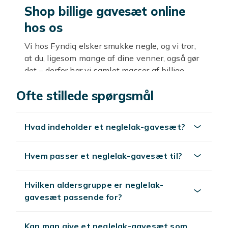
Shop billige gavesæt online
hos os
Vi hos Fyndiq elsker smukke negle, og vi tror, ​​
at du, ligesom mange af dine venner, også gør
det – derfor har vi samlet masser af billige
gavesæt med neglelak, som du kan finde
Ofte stillede spørgsmål
online her hos os! Hvad med for eksempel et
Trind French Manicure Set eller OPI Neon
Revolution Mini Collection-sættet? Her finder
Hvad indeholder et neglelak-gavesæt?
du dem samt mange flere, og hvis du ikke
finder det gavesæt, du leder efter – så kig
tilbage senere, vi genopfylder ofte lageret her,
Hvem passer et neglelak-gavesæt til?
så du kan finde det gavesæt, der passer lige til
dig og din veninde!
Hvilken aldersgruppe er neglelak-
gavesæt passende for?
Tips til et vellykket køb
Benyt lejligheden til at købe en base coat og
Kan man give et neglelak-gavesæt som