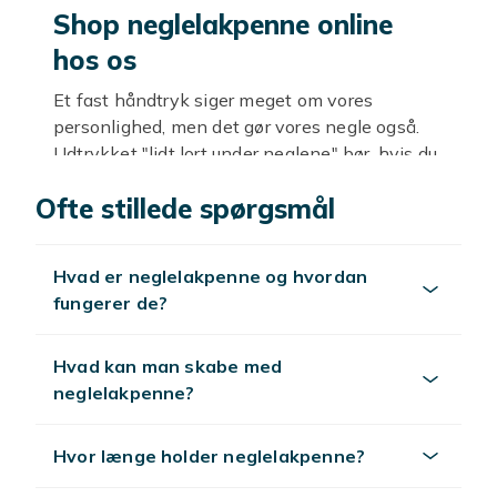
Shop neglelakpenne online
hos os
Et fast håndtryk siger meget om vores
personlighed, men det gør vores negle også.
Udtrykket "lidt lort under neglene" bør, hvis du
ikke allerede har gjort det, kasseres, når du
Ofte stillede spørgsmål
bliver ældre, og i stedet passe på og pleje dine
negle. Og der er meget at lave. Her hos Fyndiq
har vi alt, hvad du kan tænke dig, når det
Hvad er neglelakpenne og hvordan
kommer til neglepleje, og på netop denne side
fungerer de?
finder du alle vores billige neglelakpenne.
Vælg, pluk og slip alle hæmninger, og giv dine
negle, hvad de fortjener: uendelig
Hvad kan man skabe med
neglekærlighed.
neglelakpenne?
Tips til et vellykket køb
Hvor længe holder neglelakpenne?
En smuk neglelak i al sin pragt, men efter en