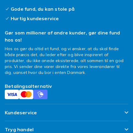
neglene er blevet tilføjet.
Gode fund, du kan stole på
Se också
énfarvede neglelak
,
neglelak
for
Hurtig kundeservice
flere alternativer.
Gør som millioner af andre kunder, gør dine fund
Negle er en vigtig del af dit personlige udtryk
hos os!
og en essentiel del af din daglige hygiejne og
pleje. At have smukke, veltrimmede negle
Hos os gør du altid et fund, og vi ønsker, at du skal finde
kræver de rigtige produkter og den rigtige
både præcis det, du leder efter og blive inspireret af
produkter, du ikke anede eksisterede, alt sammen til en god
teknik. Med et godt udvalg af neglepleje-
pris. Vi sender dine varer direkte fra vores leverandører til
produkter kan du opnå professionelle
dig, uanset hvor du bor i enten Danmark.
resultater derhjemme uden at besøge en salon.
Uanset om du foretrækker naturlige negle,
Betalingsalternativ
gelnegle, acrylnegle eller kunstige negle,
finder du alt hvad du har brug for i vores brede
sortiment. Neglepleje handler ikke kun om
æstetik – det handler også om at holde dine
Kundeservice
negle sunde og stærke på lang sigt.
Regelmæssig brug af negleolie og håndcreme
Ofte stillede spørgsmål
Tryg handel
hjælper med at holde neglene hydrerede og