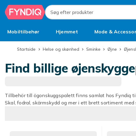
Spring til hovedindhold
Søg efter produkter
Mobiltilbehør
Hjemmet
Mode & Accessor
Brugt
Startside
Helse og skønhed
Sminke
Øjne
Øjen
Find billige øjenskygge
Tillbehör till ögonskuggspalett finns samlat hos Fyndiq till
Skal, fodral, skärmskydd og mer i ett brett sortiment med