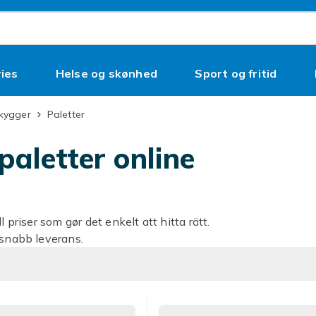
ies
Helse og skønhed
Sport og fritid
skygger
Paletter
paletter online
 priser som gør det enkelt att hitta rätt.
 snabb leverans.