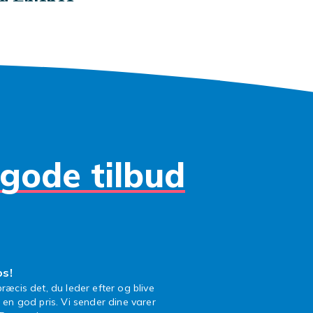
g finishes
nuancer til trendy farver. Matt, satin, shimmer og metallic fi
dtype og stil.
 mere
gode tilbud
os!
ræcis det, du leder efter og blive
l en god pris. Vi sender dine varer