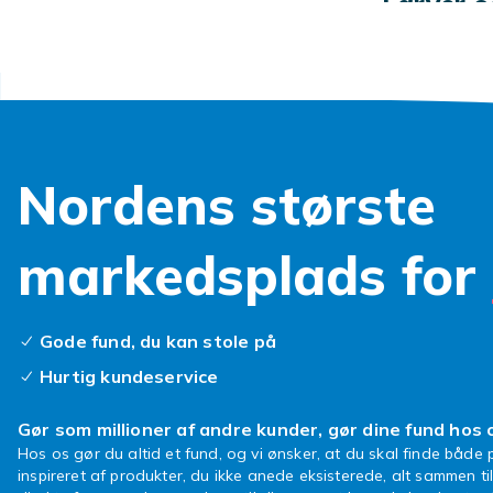
Farver o
Fra klassiske 
Vælg efter hu
Udforsk
Se
sminke
.
Nordens største
markedsplads for
Gode fund, du kan stole på
Hurtig kundeservice
Gør som millioner af andre kunder, gør dine fund hos 
Hos os gør du altid et fund, og vi ønsker, at du skal finde både p
inspireret af produkter, du ikke anede eksisterede, alt sammen ti