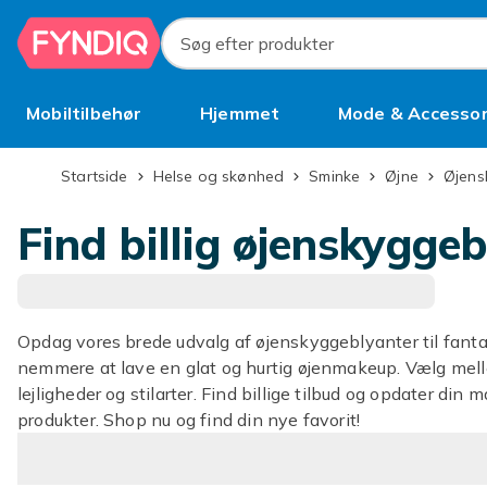
Spring til hovedindhold
Søg efter produkter
Mobiltilbehør
Hjemmet
Mode & Accessor
Brugt
Startside
Helse og skønhed
Sminke
Øjne
Øjen
Find billig øjenskygge
Opdag vores brede udvalg af øjenskyggeblyanter til fantas
nemmere at lave en glat og hurtig øjenmakeup. Vælg mellem 
lejligheder og stilarter. Find billige tilbud og opdater 
produkter. Shop nu og find din nye favorit!