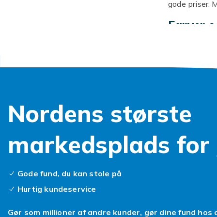
gode priser. 
Farver o
Fra klassiske 
Vælg efter hu
Udforsk
Se
sminke
.
Nordens største
markedsplads for
Gode fund, du kan stole på
Hurtig kundeservice
Gør som millioner af andre kunder, gør dine fund hos 