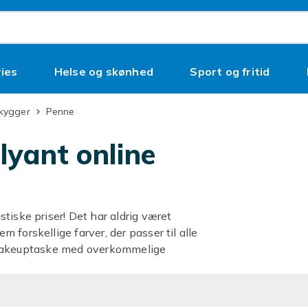
ies
Helse og skønhed
Sport og fritid
skygger
Penne
blyant online
tiske priser! Det har aldrig været
forskellige farver, der passer til alle
din makeuptaske med overkommelige