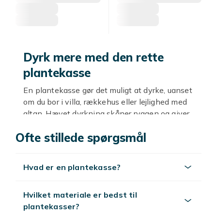
Dyrk mere med den rette
plantekasse
En plantekasse gør det muligt at dyrke, uanset
om du bor i villa, rækkehus eller lejlighed med
altan. Hævet dyrkning skåner ryggen og giver
planterne bedre dræning end jorddyrkning
Ofte stillede spørgsmål
direkte i haven. Med en plantekasse styrer du
selv jordkvalitet, placering og vanding og
skaber bedre betingelser for en rig høst.
Hvad er en plantekasse?
Hævet dyrkning: fordele og
muligheder
Hvilket materiale er bedst til
plantekasser?
Hævede plantekasser varmes hurtigere op om