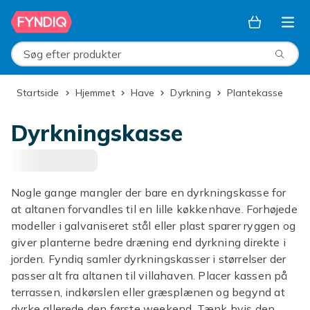
Spring til hovedindhold
Søg efter produkter
Startside
Hjemmet
Have
Dyrkning
Plantekasse
Dyrkningskasse
Nogle gange mangler der bare en dyrkningskasse for
at altanen forvandles til en lille køkkenhave. Forhøjede
modeller i galvaniseret stål eller plast sparer ryggen og
giver planterne bedre dræning end dyrkning direkte i
jorden. Fyndiq samler dyrkningskasser i størrelser der
passer alt fra altanen til villahaven. Placer kassen på
terrassen, indkørslen eller græsplænen og begynd at
dyrke allerede den første weekend. Tænk hvis den