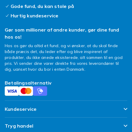
varmen godt i jorden. Plast og
Gode fund, du kan stole på
kompositmateriale er lette at flytte og helt
Hurtig kundeservice
vedligeholdelsesfrie.
Gør som millioner af andre kunder, gør dine fund
Størrelse og dybde til
hos os!
forskellige afgrøder
Hos os gør du altid et fund, og vi ønsker, at du skal finde
både præcis det, du leder efter og blive inspireret af
Vælg størrelse efter hvad du vil dyrke. Lave
produkter, du ikke anede eksisterede, alt sammen til en god
kasser på 15 til 20 cm dybde rækker til salat,
pris. Vi sender dine varer direkte fra vores leverandører til
radiser og krydderurter. Tomater, peberfrugter
dig, uanset hvor du bor i enten Danmark.
og rodfrugter har brug for mindst 30 til 40 cm
jord for at trives. En bredde på 60 til 80 cm er
Betalingsalternativ
praktisk, da du kan nå midten uden at træde
ind. Lange kasser passer godt langs hegn,
husmure og altanrækværk.
Kundeservice
Hvad kan du dyrke i en
plantekasse?
Ofte stillede spørgsmål
Tryg handel