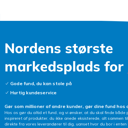
der passer til 
Pleje 
Rengør grillr
fjerne madres
Nordens største
ind med madol
støbejern og 
markedsplads for
Et nyt grillr
et kvalitetsri
tallerkenen. F
Gode fund, du kan stole på
Se også relat
Hurtig kundeservice
At investere 
for din grilln
Gør som millioner af andre kunder, gør dine fund hos 
og reducerer 
Hos os gør du altid et fund, og vi ønsker, at du skal finde både p
grillning — ua
inspireret af produkter, du ikke anede eksisterede, alt sammen ti
direkte fra vores leverandører til dig, uanset hvor du bor i ente
På Fyndiq find