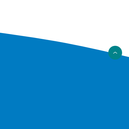
nemmest at
smøres
til
e holder
at på
ber
.
foretage
bruning
ste
llen.
rilltyper