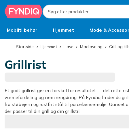
Spring til hovedindhold
Søg efter produkter
Mobiltilbehør
Hjemmet
Mode & Accessor
Brugt
Startside
Hjemmet
Have
Madlavning
Grill og t
Grillrist
Et godt grillrist gør en forskel for resultatet — det rette r
varmefordeling og nem rengøring. På Fyndiq finder du grillri
fra støbejern og rustfrit stål til porcelænsemalje. Uanset om 
der passer til din grill og din grillstil.