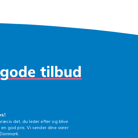
flere størrelser.
og rengøring af grillristen
isten, mens den stadig er varm efter grillning — det er her 
ter. Brug en stålbørste eller grillskraber. Støbejernriste bør 
ie efter rengøring for ikke at ruste. Undgå opvaskemaskine 
emalje.
gode tilbud
ist behøver ikke koste meget — med den rette vedligeholdels
st i mange grillsæsoner og giver altid et professionelt result
ind dit grillrist på Fyndiq i dag.
erede kategorier:
Grill og tilbehør
,
Grill
,
Grillbetræk
og
Redska
i et godt grillrist er en af de nemmeste forbedringer, du kan 
ing. Et kvalitetsrist fordeler varmen mere jævnt, giver bedre 
os!
risikoen for, at maden sætter fast. Forskellen mærkes fra før
ræcis det, du leder efter og blive
nset om du tilbereder kylling, bøf, fisk eller grøntsager på gri
l en god pris. Vi sender dine varer
n Danmark.
er du grillriste til kulegrillar, gasolgrillar og andre populære g