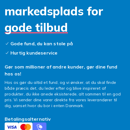
Vælg hurtigtørrende hynder i polyester med
markedsplads for
lynlåsbetrækker der kan maskinvaskes. Tykke
hynder på mindst 8 til 10 cm giver rygvenlig
gode tilbud
komfort. Mange sofagrupper sælges uden
hynder, så du selv kan vælge farver der
matcher terrassen.
Gode fund, du kan stole på
Størrelse og placering
Hurtig kundeservice
En L-formet gruppe kræver normalt mindst
Gør som millioner af andre kunder, gør dine fund
2,5x2,5 meter. Efterlad altid 60 til 80 cm fri
hos os!
gangplads rundt om gruppen. Tilføjer du et
ekstra
loungebord
i siden og et par
lænestole
Hos os gør du altid et fund, og vi ønsker, at du skal finde
både præcis det, du leder efter og blive inspireret af
skabes der en imødekommende og rummelig
produkter, du ikke anede eksisterede, alt sammen til en god
loungezon.
pris. Vi sender dine varer direkte fra vores leverandører til
dig, uanset hvor du bor i enten Danmark.
Sofagruppe eller løse moduler
Betalingsalternativ
En færdig sofagruppe er nem at bestille og ser
sammenhængende ud fra starten.
Løse