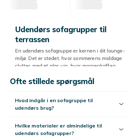
Udendørs sofagrupper til
terrassen
En udendørs sofagruppe er kernen i dit lounge-
miljø. Det er stedet, hvor sommerens middage
sluttes med et glas vin, hvor morgenkaffen
nydes i solen, og hvor børnene leger imellem
Ofte stillede spørgsmål
puder. En velvalgt haveloungegruppe løfter
hele udepladsens stemning og inviterer til
afslapning og samvær.
Hvad indgår i en sofagruppe til
Hvad indgår i en sofagruppe
udendørs brug?
En typisk sofagruppe indeholder en eller flere
Hvilke materialer er almindelige til
udendørs sofaer
, et loungebord og evt.
udendørs sofagrupper?
lænestole eller puffe. Sofaer med rette