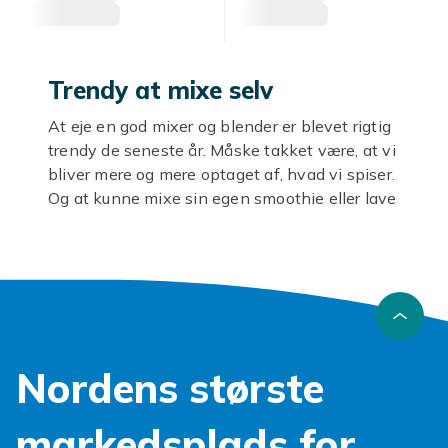
Trendy at mixe selv
At eje en god mixer og blender er blevet rigtig
trendy de seneste år. Måske takket være, at vi
bliver mere og mere optaget af, hvad vi spiser.
Og at kunne mixe sin egen smoothie eller lave
en blød dej er simpelthen noget, mange
mennesker gerne vil kunne. Det er også netop
derfor, at vi hos Fyndiq har samlet masser af
mixere og blendere med alt fra
smoothieblendere til stavblendere fra flere
forskellige mærker. Gennemse vores store
udvalg og klik et billigt køkkenprodukt hjem,
Nordens største
der gør livet lidt sjovere at leve! Velkommen til
at prutte!
markedsplads for