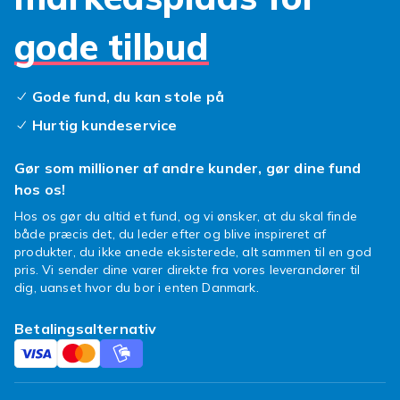
Tips til et vellykket køb
gode tilbud
Hos os er fragten den samme, uanset hvor
meget du køber, så vær ikke bange for at
hente alt, hvad du ønsker! Hvis du har
Gode fund, du kan stole på
spørgsmål til din ordre eller ønsker at klage
Hurtig kundeservice
over dit køb, så kontakt Fyndiqs kundeservice,
så hjælper vi dig med din sag.
Gør som millioner af andre kunder, gør dine fund
Find den mixer eller blender, der
hos os!
passer bedst til dig
Hos os gør du altid et fund, og vi ønsker, at du skal finde
både præcis det, du leder efter og blive inspireret af
Der er udført mange blendertests, og mange
produkter, du ikke anede eksisterede, alt sammen til en god
blendere er blevet testet. Hvilket af alle
pris. Vi sender dine varer direkte fra vores leverandører til
produkterne der er bedst, er svært at afgøre,
dig, uanset hvor du bor i enten Danmark.
men én ting er sikkert: med den lave pris, som
Betalingsalternativ
vi hos Fyndiq tilbyder, kan du teste masser af
forskellige blendere og mixere. Vi mener, at du
skal kunne finde den, der passer bedst til dig.
Og hvis du kun skal købe ét produkt, anbefaler