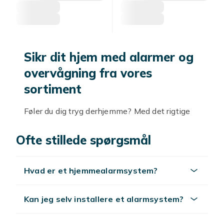
Sikr dit hjem med alarmer og
overvågning fra vores
sortiment
Føler du dig tryg derhjemme? Med det rigtige
alarm- og overvågningssystem kan du sikre
dig, at dit hjem altid er beskyttet. Inden for
Ofte stillede spørgsmål
vores udvalg af alarmer og overvågning finder
du alt, hvad du behøver for at skabe tryghed
Hvad er et hjemmealarmsystem?
og ro i sindet i hverdagen. Fra avancerede
sikkerhedssystemer til simple
overvågningskameraer - vi har noget til
Kan jeg selv installere et alarmsystem?
ethvert behov.