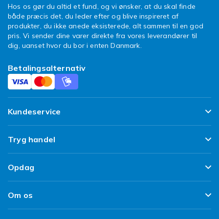
Hos os gør du altid et fund, og vi ønsker, at du skal finde
spionudstyr
.
både præcis det, du leder efter og blive inspireret af
produkter, du ikke anede eksisterede, alt sammen til en god
Køb nu, og gør dit hjem til et mere sikkert sted
pris. Vi sender dine varer direkte fra vores leverandører til
på ingen tid. Med et bredt udvalg og gode
dig, uanset hvor du bor i enten Danmark.
priser er det nemt at finde den rigtige løsning
til dine behov. Beskyt din familie og ejendom
Betalingsalternativ
med pålidelige alarmer og
overvågningsprodukter fra vores sortiment.
Kundeservice
Ofte stillede spørgsmål
Tryg handel
Spor min pakke
Tilfredshedsgaranti
Opdag
Levering
Kundeanmeldelser
Top 100 fund
Fortryd & returner her
Om os
Politik & Vilkår
Design dit eget tøj
Betaling