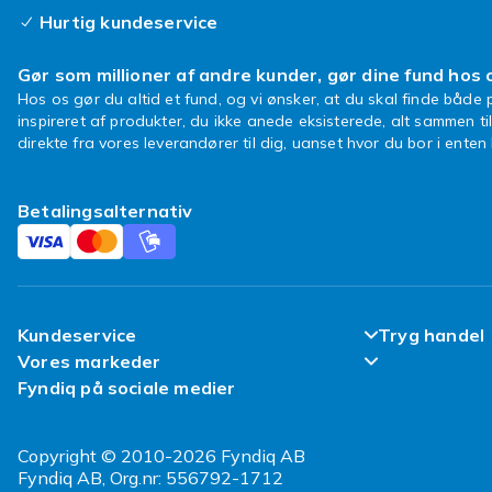
Hurtig kundeservice
Gør som millioner af andre kunder, gør dine fund hos 
Hos os gør du altid et fund, og vi ønsker, at du skal finde både p
inspireret af produkter, du ikke anede eksisterede, alt sammen ti
direkte fra vores leverandører til dig, uanset hvor du bor i ente
Betalingsalternativ
Kundeservice
Tryg handel
Vores markeder
Ofte stillede spørgsmål
Tilfredsheds
Fyndiq på sociale medier
Fyndiq Sverige
Spor min pakke
Kundeanmeld
Fyndiq Finland
Copyright © 2010-2026 Fyndiq AB
Levering
Politik & Vil
Fyndiq AB, Org.nr: 556792-1712
Fyndiq Norge