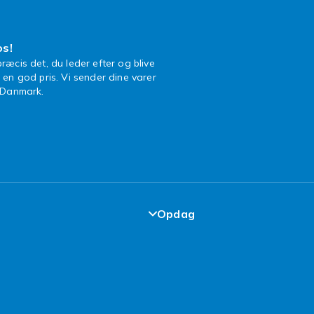
os!
ræcis det, du leder efter og blive
l en god pris. Vi sender dine varer
n Danmark.
Opdag
garanti
Top 100 fund
elser
Design dit eget tøj
kår
Design dit eget mobilcover