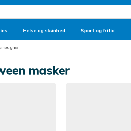
ies
Helse og skønhed
Sport og fritid
kampagner
ween masker