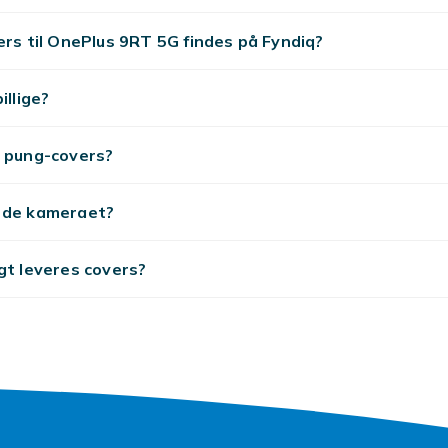
ers til OnePlus 9RT 5G findes på Fyndiq?
illige?
r pung-covers?
 de kameraet?
gt leveres covers?