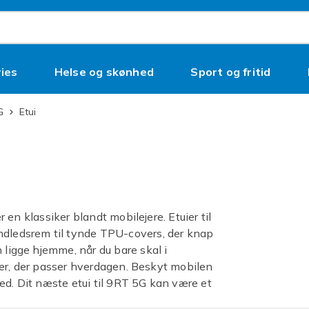
ies
Helse og skønhed
Sport og fritid
G
Etui
r en klassiker blandt mobilejere. Etuier til
åndledsrem til tynde TPU-covers, der knap
 ligge hjemme, når du bare skal i
arter, der passer hverdagen. Beskyt mobilen
ed. Dit næste etui til 9RT 5G kan være et