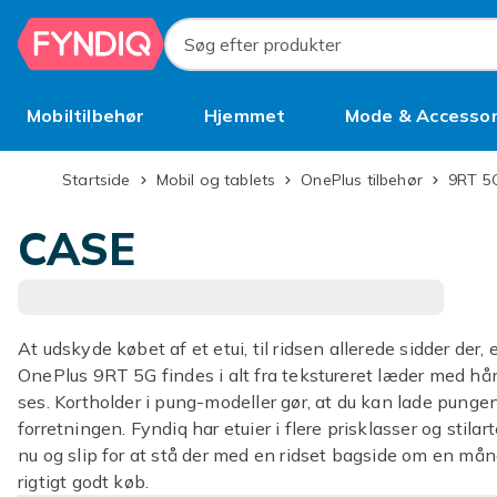
Spring til hovedindhold
Søg efter produkter
Mobiltilbehør
Hjemmet
Mode & Accessor
Brugt
Startside
Mobil og tablets
OnePlus tilbehør
9RT 5
CASE
At udskyde købet af et etui, til ridsen allerede sidder der, e
OnePlus 9RT 5G findes i alt fra tekstureret læder med h
ses. Kortholder i pung-modeller gør, at du kan lade pungen
forretningen. Fyndiq har etuier i flere prisklasser og stil
nu og slip for at stå der med en ridset bagside om en mån
rigtigt godt køb.