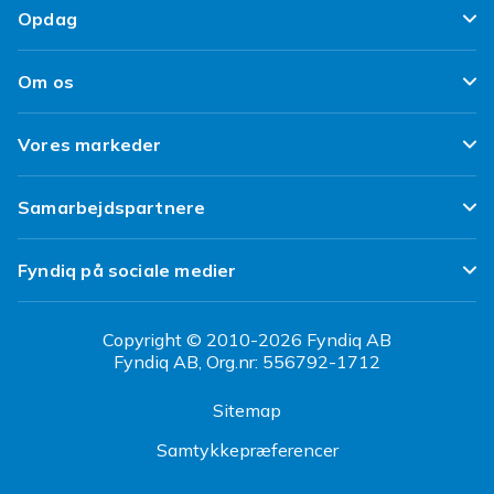
Tilfredshedsgaranti
Opdag
Levering
Kundeanmeldelser
Top 100 fund
Fortryd & returner her
Om os
Politik & Vilkår
Design dit eget tøj
Betaling
Klimaarbejde
Brukt/ Refurbished
Vores markeder
Design dit eget mobilcover
Kundeservice
Job hos Fyndiq
Tillbagekaldelser
Fyndiq Sverige
Samarbejdspartnere
Tilgængelighed
Fyndiq Finland
Partner Help Center
Transparensrapport
Fyndiq på sociale medier
Fyndiq Norge
Regler og kvalitet
CDON Danmark
Copyright © 2010-2026 Fyndiq AB
Fyndiq AB, Org.nr: 556792-1712
CDON Sverige
Sitemap
CDON Finland
Samtykkepræferencer
CDON Norge