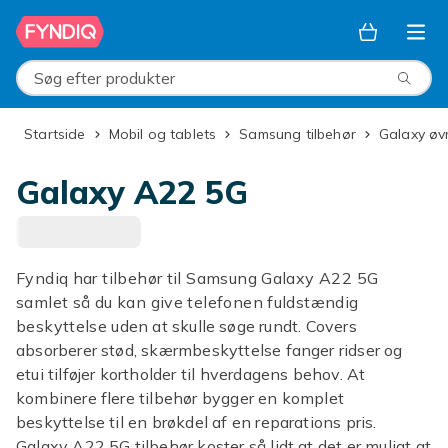
Spring til hovedindhold
Søg efter produkter
Startside
Mobil og tablets
Samsung tilbehør
Galaxy øv
Galaxy A22 5G
Fyndiq har tilbehør til Samsung Galaxy A22 5G
samlet så du kan give telefonen fuldstændig
beskyttelse uden at skulle søge rundt. Covers
absorberer stød, skærmbeskyttelse fanger ridser og
etui tilføjer kortholder til hverdagens behov. At
kombinere flere tilbehør bygger en komplet
beskyttelse til en brøkdel af en reparations pris.
Galaxy A22 5G tilbehør koster så lidt at det er muligt at