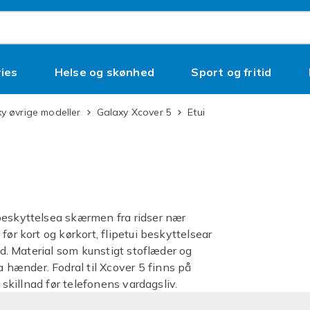
ies
Helse og skønhed
Sport og fritid
xy øvrige modeller
Galaxy Xcover 5
Etui
beskyttelsea skærmen fra ridser nær
ør kort og kørkort, flipetui beskyttelsear
jd. Material som kunstigt stoflæder og
hænder. Fodral til Xcover 5 finns på
 skillnad før telefonens vardagsliv.