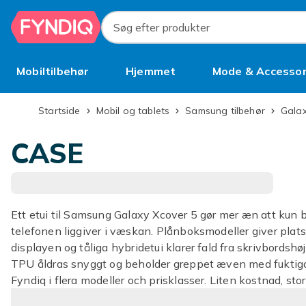
Spring til hovedindhold
Søg efter produkter
Mobiltilbehør
Hjemmet
Mode & Accessor
Brugt
Startside
Mobil og tablets
Samsung tilbehør
Gala
CASE
Ett etui til Samsung Galaxy Xcover 5 gør mer æn att kun 
telefonen liggiver i væskan. Plånboksmodeller giver plats f
displayen og tåliga hybridetui klarer fald fra skrivbordshø
TPU åldras snyggt og beholder greppet æven med fuktiga 
Fyndiq i flera modeller och prisklasser. Liten kostnad, stor