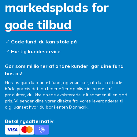
markedsplads for
outfit, humør eller særlige lejligheder. Vi har
remme i forskellige materialer som silikone,
læder og rustfrit stål. Hvorfor ikke prøve en
gode tilbud
klassisk læderrem for et sofistikeret look eller
en sportsrem i farverige nuancer til
hverdagsbrug?
Gode fund, du kan stole på
Hurtig kundeservice
Så hvorfor vente? Køb nu og giv dit Apple
Watch 42mm den opgradering, det fortjener.
Gør som millioner af andre kunder, gør dine fund
Med vores brede udvalg og gode priser finder
hos os!
du helt sikkert noget, der passer til dig. Find et
godt køb og oplev hvor nemt og sjovt det er at
Hos os gør du altid et fund, og vi ønsker, at du skal finde
forny din stil!
både præcis det, du leder efter og blive inspireret af
produkter, du ikke anede eksisterede, alt sammen til en god
pris. Vi sender dine varer direkte fra vores leverandører til
dig, uanset hvor du bor i enten Danmark.
Betalingsalternativ