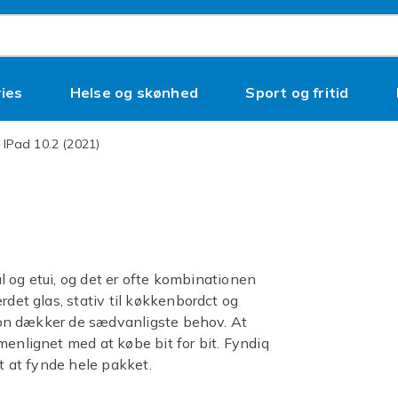
ies
Helse og skønhed
Sport og fritid
iPad 10.2 (2021)
kal og etui, og det er ofte kombinationen
rdet glas, stativ til køkkenbordct og
ation dækker de sædvanligste behov. At
menlignet med at købe bit for bit. Fyndiq
mt at fynde hele pakket.