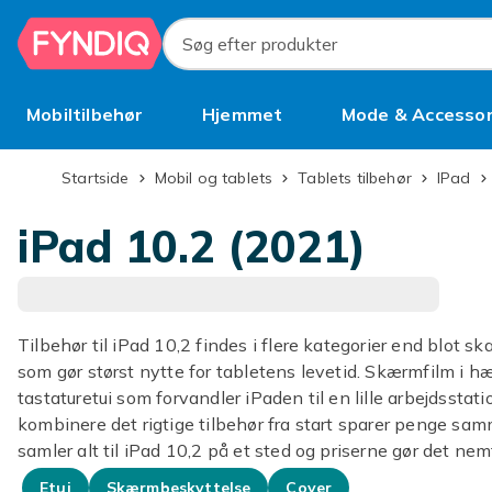
Spring til hovedindhold
Søg efter produkter
Mobiltilbehør
Hjemmet
Mode & Accessor
Brugt
Startside
Mobil og tablets
Tablets tilbehør
iPad
iPad 10.2 (2021)
Tilbehør til iPad 10,2 findes i flere kategorier end blot s
som gør størst nytte for tabletens levetid. Skærmfilm i hæ
tastaturetui som forvandler iPaden til en lille arbejdsst
kombinere det rigtige tilbehør fra start sparer penge sam
samler alt til iPad 10,2 på et sted og priserne gør det ne
Etui
Skærmbeskyttelse
Cover