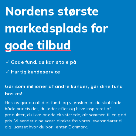
Kompatible skærmbeskyttere i hærdet glas
Nordens største
beskytter Xiaomi 11 Lite 5G NE-skærmen.
markedsplads for
HyperCharge opladere
Xiaomi-telefoner bruger USB-C og
gode tilbud
understøtter HyperCharge hurtigopladning.
Køb hos Fyndiq
Gode fund, du kan stole på
Fyndiq har et komplet sortiment af
Hurtig kundeservice
kompatibelt Xiaomi-tilbehoer til alle modeller
inkl. Mi-, Redmi-, POCO- og Note-serien. Vaelg
Gør som millioner af andre kunder, gør dine fund
kompatibelt tilbehoer maerket med din model.
hos os!
Hurtig levering.
Hos os gør du altid et fund, og vi ønsker, at du skal finde
Fyndiq har et komplet sortiment af
både præcis det, du leder efter og blive inspireret af
kompatibelt Xiaomi-tilbehoer til alle modeller
produkter, du ikke anede eksisterede, alt sammen til en god
inkl. Mi, Redmi, POCO og Note-serien. Xiaomi
pris. Vi sender dine varer direkte fra vores leverandører til
dig, uanset hvor du bor i enten Danmark.
er kendt for fremragende pris/kvalitet og
HyperCharge hurtigopladning. Vaelg