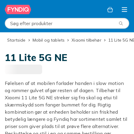
Spring til hovedindhold
Søg efter produkter
Startside
Mobil og tablets
Xiaomi tilbehør
11 Lite 5G N
11 Lite 5G NE
Følelsen af at mobilen forlader handen i slow motion
og rammer gulvet afgør resten af dagen. Tilbehør til
Xiaomi 11 Lite 5G NE streker sig fra skal og etui til
skærmskydd som fanger bummet for dig. Rigtig
kombination gør at enheden beholder sin friskhed
betydelig længere og Fyndiq har sortimentet samlet til
priser som giver plads til at prøve flere alternativer.
Beskyttelse og stil i en og samme bestilling gør