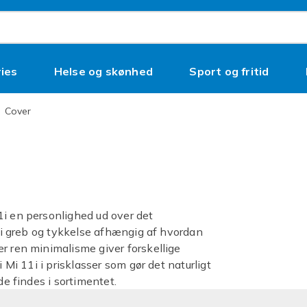
ies
Helse og skønhed
Sport og fritid
Cover
1i en personlighed ud over det
r i greb og tykkelse afhængig af hvordan
r ren minimalisme giver forskellige
 Mi 11i i prisklasser som gør det naturligt
de findes i sortimentet.