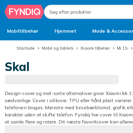
Spring til hovedindhold
Søg efter produkter
Mobiltilbehør
Hjemmet
Mode & Accessor
Brugt
Startside
Mobil og tablets
Xiaomi tilbehør
Mi 11i
Skal
Design-cover og mat-sorte alternativer giver Xiaomi Mi 1
sædvanlige. Cover i silikone, TPU eller hård plast variere
telefonen bruges. Mønstre med kirsebærblomst, grafik elle
karakter uden at skifte telefon. Fyndiq har cover til Xiaomi
at samle flere og rotere. Dit næste favoritcover kan allere