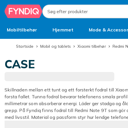
Spring til hovedindhold
Søg efter produkter
Mobiltilbehør
Hjemmet
Mode & Accessor
Brugt
Startside
Mobil og tablets
Xiaomi tilbehør
Redmi 
CASE
Skillnaden mellan ett tunt og ett forsterkt fodral till Xi
forsta fallet. Tunna fodral bevarar telefonens smala profil
millimetrar som absorberar energi. Läder ger stadga og åld
grepp. På Fyndiq finns fodral till Redmi Note 9T som gör 
med livsstil. Material og passform styr hur lendge telefo