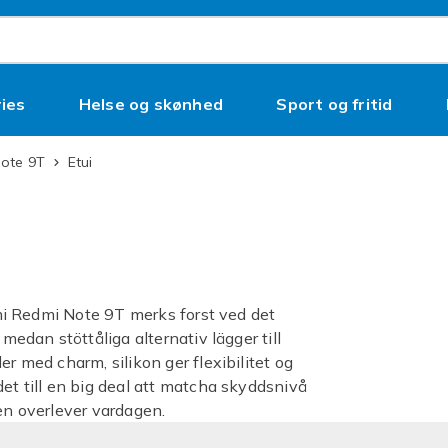
ies
Helse og skønhed
Sport og fritid
Note 9T
Etui
aomi Redmi Note 9T merks forst ved det
 medan stöttåliga alternativ lägger till
er med charm, silikon ger flexibilitet og
det till en big deal att matcha skyddsnivå
nen overlever vardagen.