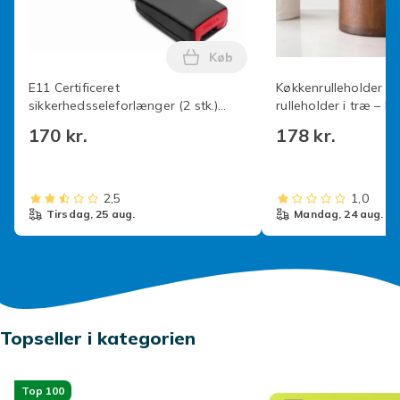
Køb
Læg E11 Certificeret sikkerhed
E11 Certificeret
Køkkenrulleholder –
sikkerhedsseleforlænger (2 stk.)
rulleholder i træ – E
Universal Auto
opretstående model
170 kr.
178 kr.
Bilsikkerhedsforlænger - 25 cm
– Organiser til køkk
med metalramme
2,5
1,0
tirsdag, 25 aug.
mandag, 24 aug.
Topseller i kategorien
Top 100