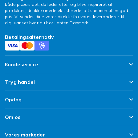
både præcis det, du leder efter og blive inspireret af
produkter, du ikke anede eksisterede, alt sammen til en god
pris. Vi sender dine varer direkte fra vores leverandører til
dig, uanset hvor du bor i enten Danmark.
Betalingsalternativ
Kundeservice
Ofte stillede spørgsmål
Tryg handel
Spor min pakke
Tilfredshedsgaranti
Opdag
Levering
Kundeanmeldelser
Top 100 fund
Fortryd & returner her
Om os
Politik & Vilkår
Design dit eget tøj
Betaling
Klimaarbejde
Brukt/ Refurbished
Vores markeder