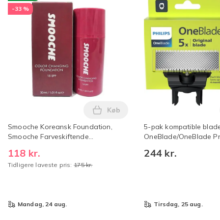
-33 %
Køb
Læg Smooche Koreansk Foundati
Smooche Koreansk Foundation,
5-pak kompatible blade 
Smooche Farveskiftende
OneBlade/OneBlade Pr
Foundation
genopfyldningspatrone
118 kr.
244 kr.
ansigts- og
Tidligere laveste pris:
175 kr.
kropstrimmerbarbermas
5-pak 5pack
mandag, 24 aug.
tirsdag, 25 aug.