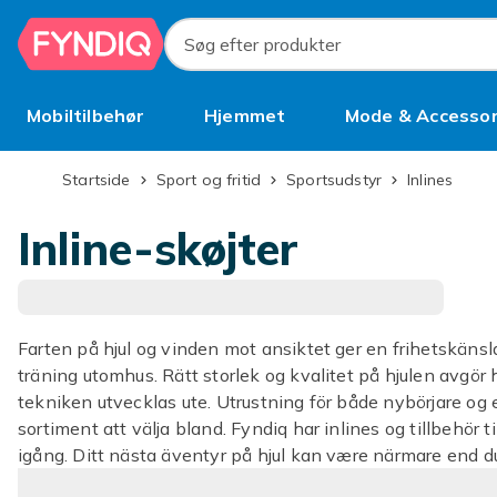
Spring til hovedindhold
Søg efter produkter
Mobiltilbehør
Hjemmet
Mode & Accessor
Brugt
Startside
Sport og fritid
Sportsudstyr
Inlines
Inline-skøjter
Farten på hjul og vinden mot ansiktet ger en frihetskänsla
träning utomhus. Rätt storlek og kvalitet på hjulen avgö
tekniken utvecklas ute. Utrustning för både nybörjare og e
sortiment att välja bland. Fyndiq har inlines og tillbehör t
igång. Ditt nästa äventyr på hjul kan være närmare end du