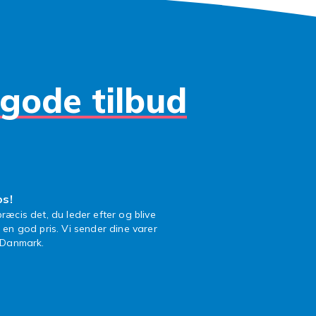
køjter er ideelle til pendling i bymiljøet, da de er hurtigere en
t parkere end en cykel. Mange bruger inlines som daglig tr
bejde eller skole og oplever det som en god og effektiv måde 
nsport og motion. Med de rette inlines-pjäxor og beskyttel
gode tilbud
 sikkert frem uanset vejret. Inlines er desuden fremragend
 den glidende bevægelse er skånsom for led og knæ samme
e fysioterapeuter anbefaler inlines til patienter med knæ-
r. Prøv at deltage i lokale inlines-begivenheder, marathons
es i mange danske byer om sommeren. Disse arrangementer 
uligheder for at møde andre entusiaster og nyde byen fra e
dforsk vores sortiment og find den inlines-pjäxa, der passer t
os!
ræcis det, du leder efter og blive
l en god pris. Vi sender dine varer
lade dage og skaber gode minder for livet. Med det rigtige u
n Danmark.
avoritsport på det niveau, der passer dig bedst. Det er vigtig
r af høj kvalitet, der er designet til din specifikke sportsgr
mfort og holdbarhed er afgørende faktorer ved valg af sports
ver dig selvtillid og lader dig fokusere på teknik og glæde ve
kymre dig om udstyrets begrænsninger. Vores sortiment er 