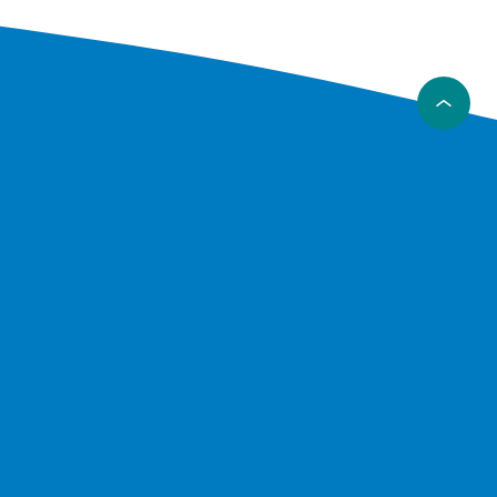
d at gå
ansport
at
sesudstyr
e som
nlignet
 og
 og ture,
er
t nyt
il din
dstyr kan
t at
en.
udstyr.
d spillet
nøje