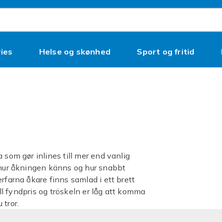
ies
Helse og skønhed
Sport og fritid
 som gør inlines till mer end vanlig
r hur åkningen känns og hur snabbt
rfarna åkare finns samlad i ett brett
ill fyndpris og tröskeln er låg att komma
 tror.