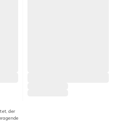
tet, der
emragende