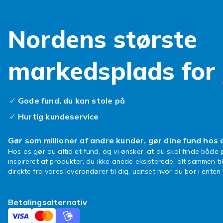
Inlines-rulles
og nemmere a
Nordens største
til og fra ar
kombinere tra
markedsplads for
kan du komme
rehabsport –
med løb. Mang
hofteprobleme
Gode fund, du kan stole på
der arranger
Hurtig kundeservice
fantastiske m
perspektiv. U
Gør som millioner af andre kunder, gør dine fund hos 
åkestil.
Hos os gør du altid et fund, og vi ønsker, at du skal finde både p
inspireret af produkter, du ikke anede eksisterede, alt sammen ti
Sport giver g
direkte fra vores leverandører til dig, uanset hvor du bor i ente
du nyde din f
vælge produkte
Materiale, ko
Betalingsalternativ
Godt udstyr gi
fremfor at be