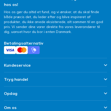
hos os!
Hos os gør du altid et fund, og vi ønsker, at du skal finde
både præcis det, du leder efter og blive inspireret af
produkter, du ikke anede eksisterede, alt sammen til en god
pris. Vi sender dine varer direkte fra vores leverandører til
dig, uanset hvor du bor i enten Danmark.
Betalingsalternativ
Kundeservice
Ofte stillede spørgsmål
Tryg handel
Spor min pakke
Tilfredshedsgaranti
Opdag
Levering
Kundeanmeldelser
Top 100 fund
Fortryd & returner her
Om os