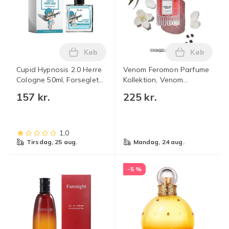
Køb
Køb
Læg Cupid Hypnosis 2.0 Herre Cologne 5
Læg Venom 
Cupid Hypnosis 2.0 Herre
Venom Feromon Parfume
Cologne 50ml, Forseglet
Kollektion, Venom
Original Eau De Parfum
Feromon Parfume til
157 kr.
225 kr.
Maskulin Langvarig Duft
Kvinder, Feromon
Parfumer til Kvinder 1#
Pink
1,0
tirsdag, 25 aug.
mandag, 24 aug.
-5 %