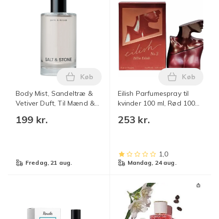
Køb
Køb
Læg Body Mist, Sandeltræ & Vetiver Duf
Læg Eilish
Body Mist, Sandeltræ &
Eilish Parfumespray til
Vetiver Duft, Til Mænd &
kvinder 100 ml, Rød 100
Kvinder, Hud, Duft, Hår &
ml 275 kroner
199 kr.
253 kr.
Kropsmist, Vegansk, 100
ml
1,0
fredag, 21 aug.
mandag, 24 aug.