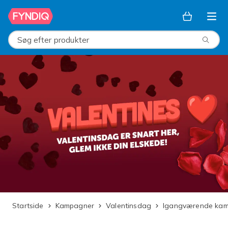
Spring til hovedindhold
Søg efter produkter
Startside
Kampagner
Valentinsdag
Igangværende ka