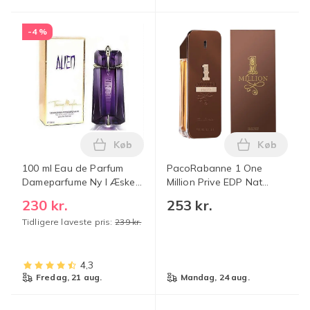
-4 %
Køb
Køb
Læg 100 ml Eau de Parfum Dameparfume 
Læg PacoRa
100 ml Eau de Parfum
PacoRabanne 1 One
Dameparfume Ny I Æske
Million Prive EDP Nat
Forseglet
Spray 100ml Golden
230 kr.
253 kr.
Million 1 stk. millionaire
Tidligere laveste pris:
239 kr.
4,3
fredag, 21 aug.
mandag, 24 aug.