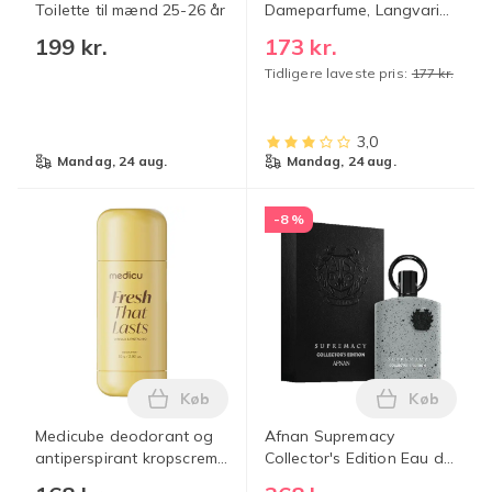
Toilette til mænd 25-26 år
Dameparfume, Langvarig
Blomsterduft,
199 kr.
173 kr.
Rejsestørrelse
Tidligere laveste pris:
177 kr.
3,0
mandag, 24 aug.
mandag, 24 aug.
-8 %
Køb
Køb
Læg Medicube deodorant og antiperspira
Læg Afnan 
Medicube deodorant og
Afnan Supremacy
antiperspirant kropscreme
Collector's Edition Eau de
mod lugt under armene,
Parfum til mænd 100 ml