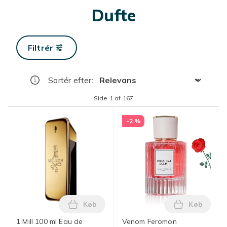
Dufte
Filtrér
Sortér efter
:
Side 1 af 167
-2 %
Køb
Køb
Læg 1 Mill 100 ml Eau de Toilette til mæ
Læg Venom 
1 Mill 100 ml Eau de
Venom Feromon