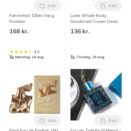
Køb
Køb
Læg Fahrenheit 100ml Varig Fristelse i 
Læg Lume W
Fahrenheit 100ml Varig
Lume Whole Body
Fristelse
Deodorant Cream Clean
Tangerine Hudvenlig 72
168 kr.
136 kr.
timers lugtkontrol.-1 stk
orange
4,0
mandag, 24 aug.
tirsdag, 25 aug.
Køb
Køb
Læg Eilish Eau de Parfum 100 ml til kvin
Læg Eau de
Eilish Eau de Parfum 100
Eau de Toilette til Mænd -