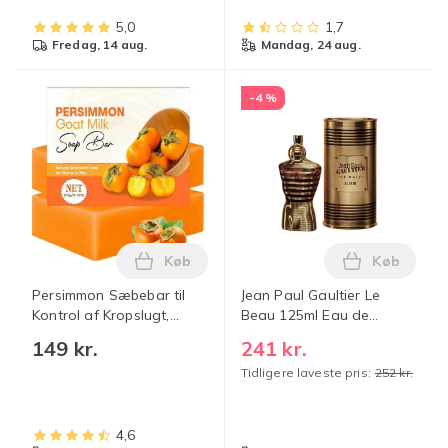
svedabsorberende
indlæg til armhuler,
5,0
1,7
effektive mod
fredag, 14 aug.
mandag, 24 aug.
hyperhidrose
-4 %
Køb
Køb
Læg Persimmon Sæbebar til Kontrol af 
Læg Jean P
Persimmon Sæbebar til
Jean Paul Gaultier Le
Kontrol af Kropslugt,
Beau 125ml Eau de
Rensende
Toilette Spray HOT 03 1st
149 kr.
241 kr.
Deodoriserende
Gold A benchmark
Tidligere laveste pris:
252 kr.
Kropsvask, Persimmon
Sæbebar til Hudlysning,
Naturlig Deodorant Sæbe
1pc
4,6