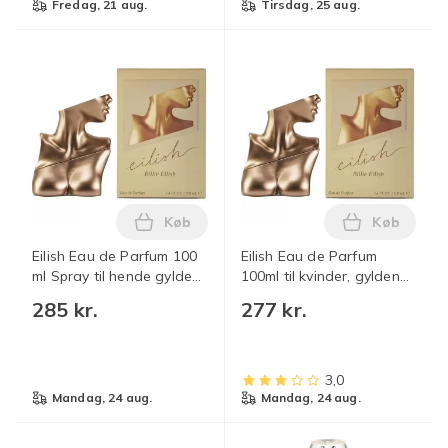
fredag, 21 aug.
tirsdag, 25 aug.
Køb
Køb
Læg Eilish Eau de Parfum 100 ml Spray t
Læg Eilish
Eilish Eau de Parfum 100
Eilish Eau de Parfum
ml Spray til hende gylden
100ml til kvinder, gylden
100 ml
flaske, parfumespray med
285 kr.
277 kr.
langvarig duft
3,0
mandag, 24 aug.
mandag, 24 aug.