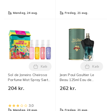
mandag, 24 aug.
fredag, 21 aug.
Køb
Køb
Læg Sol de Janeiro Cheirosa Parfume Mi
Læg Jean P
Sol de Janeiro Cheirosa
Jean Paul Gaultier Le
Parfume Mist Spray Sæt
Beau 125ml Eau de
med Fire
Toilette Spray HOT 03
204 kr.
262 kr.
1st{AZC} Green Maple
Leaf D
3,0
mandag, 24 aug.
fredag, 21 aug.