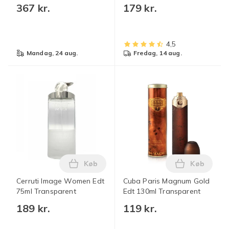
Kompatibel med mænd –
Blue
367 kr.
179 kr.
125ml-Grøn
4,5
mandag, 24 aug.
fredag, 14 aug.
Køb
Køb
Læg Cerruti Image Women Edt 75ml Tra
Læg Cuba P
Cerruti Image Women Edt
Cuba Paris Magnum Gold
75ml Transparent
Edt 130ml Transparent
189 kr.
119 kr.