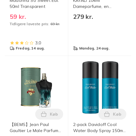
Madonna So Sweet Edt
KAYALI 104ml
50ml Transparent
Dameparfume, en
langtidsholdbar
59 kr.
279 kr.
orientalsk blomster-
Tidligere laveste pris:
69 kr.
frugtagtig duft. 5
3,0
fredag, 14 aug.
mandag, 24 aug.
Køb
Køb
Læg 【BEMS】Jean Paul Gaultier Le Male
Læg 2-pack
【BEMS】Jean Paul
2-pack Davidoff Cool
Gaultier Le Male Parfume
Water Body Spray 150ml