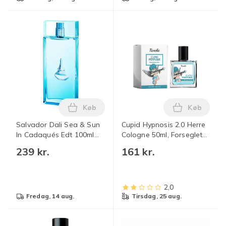
Køb
Køb
Læg Salvador Dali Sea & Sun In Cadaqué
Læg Cupid 
Salvador Dali Sea & Sun
Cupid Hypnosis 2.0 Herre
In Cadaqués Edt 100ml
Cologne 50ml, Forseglet
Blue
Original Eau De Parfum
239 kr.
161 kr.
Maskulin Langvarig Duft
2,0
fredag, 14 aug.
tirsdag, 25 aug.