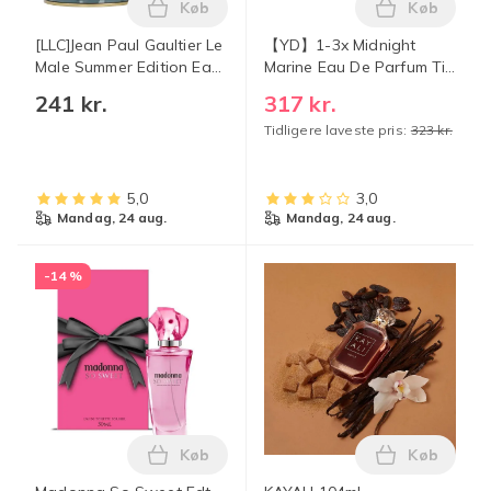
Køb
Køb
Læg [LLC]Jean Paul Gaultier Le Male Sum
Læg 【YD】1
[LLC]Jean Paul Gaultier Le
【YD】1-3x Midnight
Male Summer Edition Eau
Marine Eau De Parfum Til
de Toilette til mænd -
Mænd Luksus Havduft
241 kr.
317 kr.
Frisk citrusduft med
Parfume Maskulin
Tidligere laveste pris:
323 kr.
bergamot, mynte &
Duftspray 1PC
vanilje, 125ml
5,0
3,0
mandag, 24 aug.
mandag, 24 aug.
-14 %
Køb
Køb
Læg Madonna So Sweet Edt 50ml Transp
Læg KAYALI