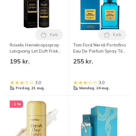
Køb
Køb
Læg Roxelis Herrekropsspray Langvarig 
Læg Tom Fo
Roxelis Herrekropsspray
Tom Ford Neroli Portofino
Langvarig Let Duft Frisk
Eau De Parfum Spray Til
Duft Hals Og Håndled
Unisex, 100 ml
195 kr.
255 kr.
Niche Mild Bærbar
Parfume
3,0
3,0
fredag, 21 aug.
mandag, 24 aug.
-1 %