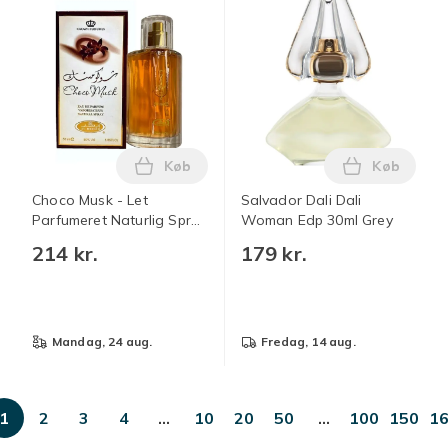
Køb
Køb
Læg Choco Musk - Let Parfumeret Naturlig
Læg Salvad
Choco Musk - Let
Salvador Dali Dali
Parfumeret Naturlig Spray
Woman Edp 30ml Grey
- 50 ml (1.65 fl oz)
214 kr.
179 kr.
mandag, 24 aug.
fredag, 14 aug.
1
2
3
4
…
10
20
50
…
100
150
1