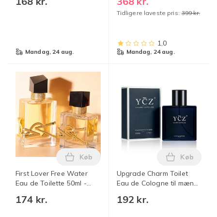
168 kr.
368 kr.
fjerner kropslugt og
Tidligere laveste pris:
399 kr.
eliminerer lugt under
armene. (Køb mere for
større rabatter) 1
1,0
mandag, 24 aug.
mandag, 24 aug.
Køb
Køb
Læg First Lover Free Water Eau de Toile
Læg Upgrad
First Lover Free Water
Upgrade Charm Toilet
Eau de Toilette 50ml -
Eau de Cologne til mænd
Frisk og Langvarig Duft
Langvarige parfumer til
174 kr.
192 kr.
udendørsrejser (Ycz50ml)