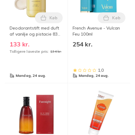
Køb
Køb
Læg Deodorantstift med duft af vanilje o
Læg French
Deodorantstift med duft
French Avenue - Vulcan
af vanilje og pistacie 83g,
Feu 100ml
24 timers friskhed,
133 kr.
254 kr.
aluminiumsfri, pletfri
Tidligere laveste pris:
134 kr.
deodorantstift til
underarmene 1PCS
1,0
mandag, 24 aug.
mandag, 24 aug.