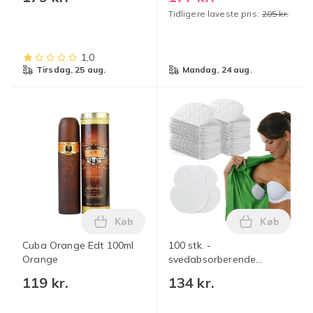
Naturlig Deodorant Stick
friskhed
Tidligere laveste pris:
205 kr.
1 stk White 1pcs
1,0
tirsdag, 25 aug.
mandag, 24 aug.
Køb
Køb
Læg Cuba Orange Edt 100ml Orange i k
Læg 100 st
Cuba Orange Edt 100ml
100 stk. -
Orange
svedabsorberende
indlæg til armhuler - store
119 kr.
134 kr.
selvklæbende supertynde
non-woven stof