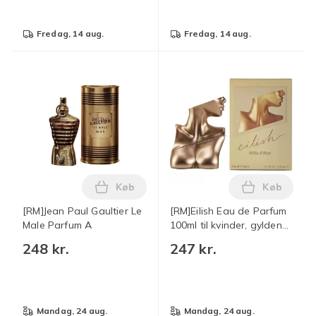
fredag, 14 aug.
fredag, 14 aug.
Køb
Køb
Læg [RM]Jean Paul Gaultier Le Male Par
Læg [RM]Ei
[RM]Jean Paul Gaultier Le
[RM]Eilish Eau de Parfum
Male Parfum A
100ml til kvinder, gylden
flaske langvarig duft
248 kr.
247 kr.
parfumespray
mandag, 24 aug.
mandag, 24 aug.