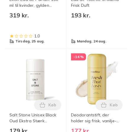
ml til kvinder, gylden
Frisk Duft
flaske, langvarig duft
319 kr.
193 kr.
parfumespray
1,0
tirsdag, 25 aug.
mandag, 24 aug.
-14 %
Køb
Køb
Læg Salt Stone Unisex Black Oud Ekstra
Læg Deodora
Salt Stone Unisex Black
Deodorantstift, der
Oud Ekstra Stærk
holder sig frisk, vanilje-
Deodorant, Aluminiumfri
og pistacieduft, 24-timers
179 kr.
177 kr.