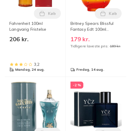
Køb
Køb
Læg Fahrenheit 100ml Langvarig Fristel
Læg Britne
Fahrenheit 100ml
Britney Spears Blissful
Langvarig Fristelse
Fantasy Edt 100ml
Transparent
206 kr.
179 kr.
Tidligere laveste pris:
189 kr.
3,2
mandag, 24 aug.
fredag, 14 aug.
-2 %