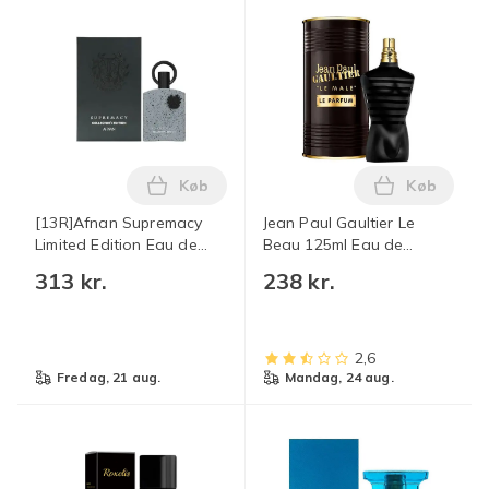
Køb
Køb
Læg [13R]Afnan Supremacy Limited Editi
Læg Jean P
[13R]Afnan Supremacy
Jean Paul Gaultier Le
Limited Edition Eau de
Beau 125ml Eau de
Parfum 100ml (Herre)
Toilette Spray HOT 03 1
313 kr.
238 kr.
stk. Sort A mærke
2,6
fredag, 21 aug.
mandag, 24 aug.