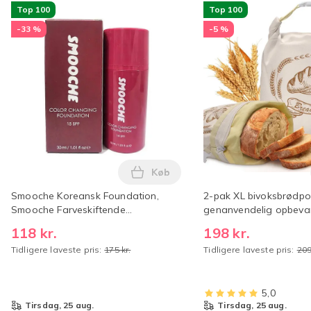
Top 100
Top 100
-33 %
-5 %
Køb
Læg Smooche Koreansk Foundati
Smooche Koreansk Foundation,
2-pak XL bivoksbrødpose
Smooche Farveskiftende
genanvendelig opbevar
Foundation
økologisk bomuld, frys
118 kr.
198 kr.
Tidligere laveste pris:
175 kr.
Tidligere laveste pris:
209
5,0
tirsdag, 25 aug.
tirsdag, 25 aug.