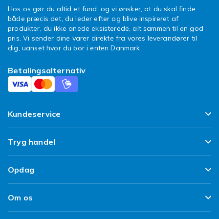
Hos os gør du altid et fund, og vi ønsker, at du skal finde
både præcis det, du leder efter og blive inspireret af
produkter, du ikke anede eksisterede, alt sammen til en god
pris. Vi sender dine varer direkte fra vores leverandører til
dig, uanset hvor du bor i enten Danmark.
Betalingsalternativ
Kundeservice
Ofte stillede spørgsmål
Tryg handel
Spor min pakke
Tilfredshedsgaranti
Opdag
Levering
Kundeanmeldelser
Top 100 fund
Fortryd & returner her
Om os
Politik & Vilkår
Design dit eget tøj
Betaling