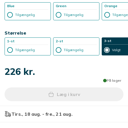
Blue
Green
Orange
Tilgængelig
Tilgængelig
Tilgænge
Størrelse
3-st
1-st
2-st
Tilgængelig
Tilgængelig
Valgt
226 kr.
På lager
Læg i kurv
Læg 3 stk. metalfuglebad m
Tirs., 18 aug. - fre., 21 aug.