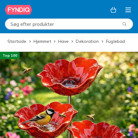
Spring til hovedindhold
Søg efter produkter
Startside
Hjemmet
Have
Dekoration
Fuglebad
Top 100