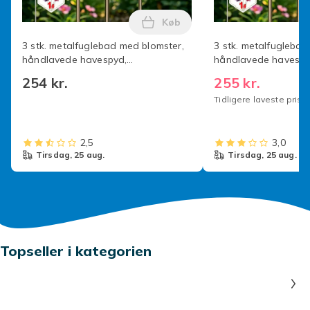
Produktsikkerhedsinformation
Køb
Læg 3 stk. metalfuglebad med
3 stk. metalfuglebad med blomster,
3 stk. metalfuglebad
håndlavede havespyd,
håndlavede havespy
vinterbestandige fuglebade og
vinterbestandige fu
254 kr.
255 kr.
insektvand, have- og
insektvand, have- o
Tidligere laveste pris:
terrassehagesmække 3 stk. 3pcs red
terrassefuglebade 3
2,5
3,0
tirsdag, 25 aug.
tirsdag, 25 aug.
Topseller i kategorien