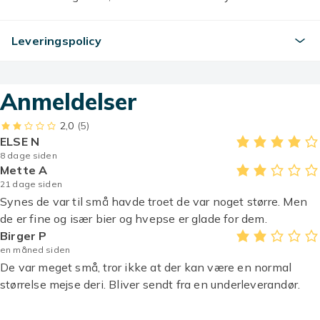
Støtte til bier, sommerfugle og fugle
Det brede og lave skåldesign giver en sikker og let
Leveringspolicy
tilgængelig vandkilde for bestøvende insekter og
småfugle. Hjælper med at skabe en mere miljøvenlig,
levende og harmonisk have.
Anmeldelser
Holdbart og vejrbestandigt metalmateriale
Fremstillet af håndlavet metalmateriale af høj kvalitet
2,0
(5)
med en skinnende overflade, der tåler udendørs miljøer
ELSE N
som sol og støvregn. Den bevarer sit smukke udseende
8 dage siden
og sin strukturelle stabilitet året rundt uden at falme
Mette A
eller tage skade.
21 dage siden
Synes de var til små havde troet de var noget større. Men
Nem installation til alle udendørs miljøer
de er fine og især bier og hvepse er glade for dem.
Ingen værktøj eller montering kræves. Den spidse
Birger P
metalpind kan nemt trykkes ned i jorden og giver
en måned siden
øjeblikkelig charme til blomsterbede, gangstier,
De var meget små, tror ikke at der kan være en normal
terrasser eller dekorative krukker. Den kompakte
størrelse mejse deri. Bliver sendt fra en underleverandør.
størrelse smelter naturligt ind blandt planter, men
fungerer samtidig som en unik dekorativ detalje.