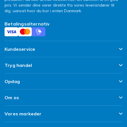
pris. Vi sender dine varer direkte fra vores leverandører til
dig, uanset hvor du bor i enten Danmark.
Betalingsalternativ
Kundeservice
Ofte stillede spørgsmål
Tryg handel
Spor min pakke
Tilfredshedsgaranti
Opdag
Levering
Kundeanmeldelser
Top 100 fund
Fortryd & returner her
Om os
Politik & Vilkår
Design dit eget tøj
Betaling
Klimaarbejde
Brukt/ Refurbished
Vores markeder
Design dit eget mobilcover
Kundeservice
Job hos Fyndiq
Tillbagekaldelser